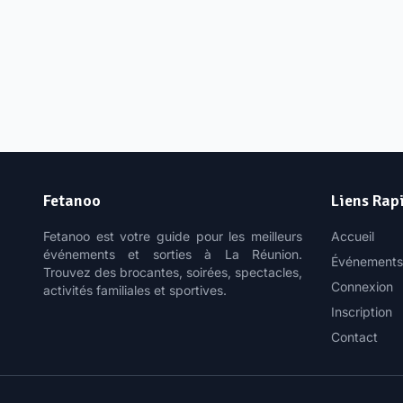
Fetanoo
Liens Rap
Fetanoo est votre guide pour les meilleurs
Accueil
événements et sorties à La Réunion.
Événements
Trouvez des brocantes, soirées, spectacles,
Connexion
activités familiales et sportives.
Inscription
Contact