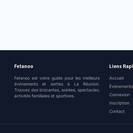
Fetanoo
Liens Rap
Fetanoo est votre guide pour les meilleurs
Accueil
événements et sorties à La Réunion.
Événements
Trouvez des brocantes, soirées, spectacles,
Connexion
activités familiales et sportives.
Inscription
Contact