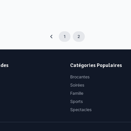
1
2
ides
Catégories Populaires
Brocantes
Soirées
Famille
Sports
Spectacles