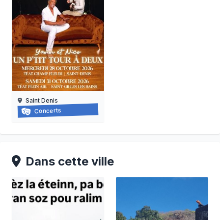
Saint Denis
Yannick noah
Concerts
28/10/2026 au
31/10/2026
Dans cette ville