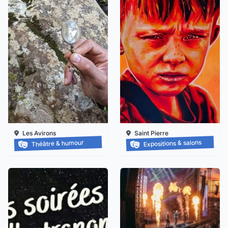
Les Avirons
Saint Pierre
Balade-spectacle au tévelave
Face à Face
Expositions & salons
Théâtre & humour
Jusqu'au 05/09/2026
Jusqu'au
18/09/2026