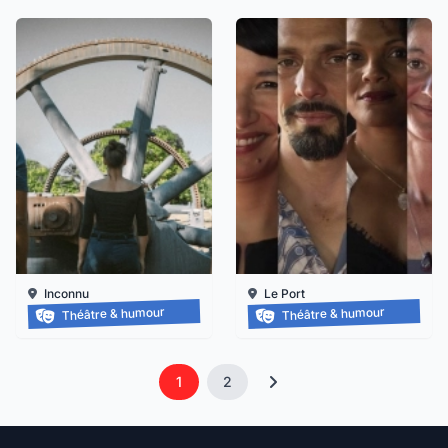
Inconnu
Le Port
Les gens d’en-bas
KRWAZMAN
Théâtre & humour
Théâtre & humour
Le 09/09/2026
Le 11/09/2026
1
2