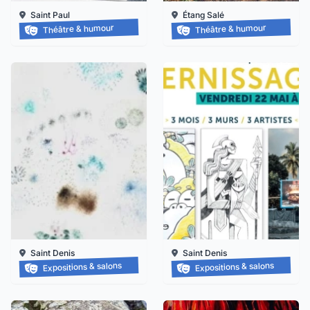
Saint Paul
Étang Salé
Balade-spectacle à saint-paul
BALADE-SPECTACLE À L’É
Théâtre & humour
Théâtre & humour
Jusqu'au 18/10/2026
Jusqu'au 21/11/2026
Saint Denis
Saint Denis
Grapzëtwal
Exposition : nanas vanille
Expositions & salons
Expositions & salons
Jusqu'au 15/08/2026
Jusqu'au
05/09/2026