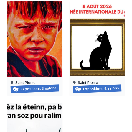
Saint Pierre
Saint Pierre
Face à Face
Journée internationale du 
Expositions & salons
Expositions & salons
18/07/2026 au
08/08/2026
18/09/2026