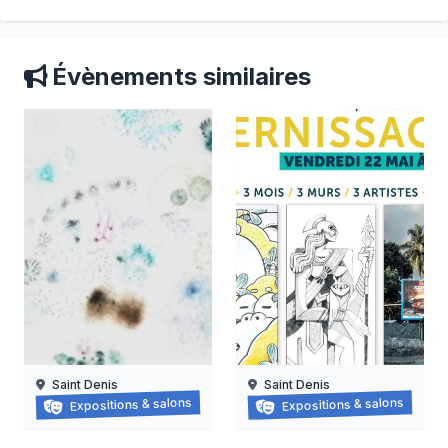
Évènements similaires
Saint Denis
Saint Denis
Grapzëtwal
Exposition : nanas vanille
Expositions & salons
Expositions & salons
30/05/2026 au
16/06/2026 au
05/09/2026
15/08/2026