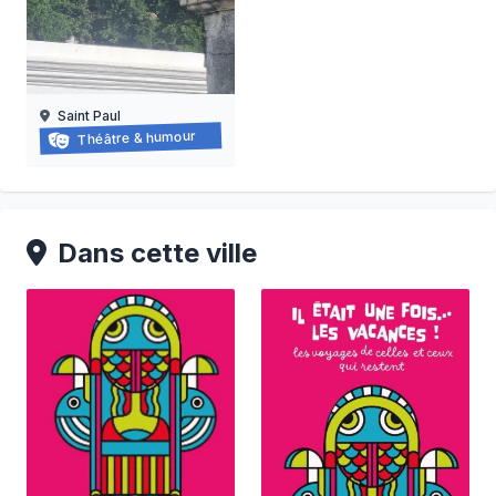
Saint Paul
Balade-spectacle à saint-paul
Théâtre & humour
21/03/2026 au
21/11/2026
Dans cette ville