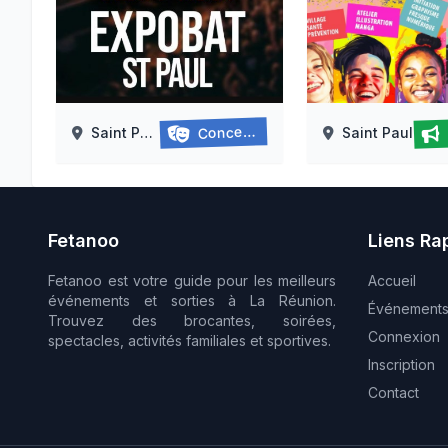
Concerts
Saint Paul
Saint Paul
Concert des 45 ans de radio free dom
Journée internat
07/08/2026
12/08/2026
Fetanoo
Liens Ra
Fetanoo est votre guide pour les meilleurs
Accueil
événements et sorties à La Réunion.
Événement
Trouvez des brocantes, soirées,
Connexion
spectacles, activités familiales et sportives.
Inscription
Contact