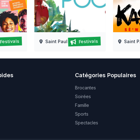
Festivals
Festivals
Saint Paul
Saint Paul
ionale de la jeunesse
Festival opus pocus
Kassav e
15/0
15/08/2026 au
22/08/2026
pides
Catégories Populaires
Brocantes
s
Soirées
Famille
Sports
Spectacles