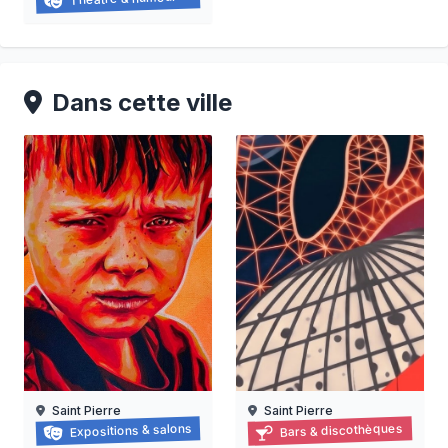
21/03/2026 au
21/11/2026
Dans cette ville
Saint Pierre
Saint Pierre
Face à Face
Récif perché
Expositions & salons
Bars & discothèques