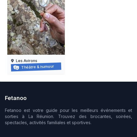
Les Avirons
Balade-spectacle au tévelave
Théâtre & humour
27/06/2026 au
05/09/2026
Fetanoo
Fetanoo est votre guide pour les meilleurs événements et
sorties à La Réunion. Trouvez des brocantes, soirées,
spectacles, activités familiales et sportives.