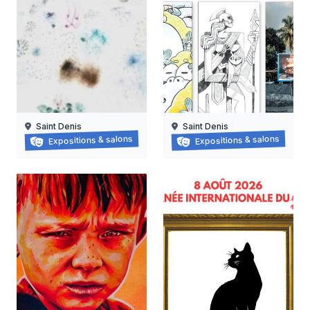
Saint Denis
Saint Denis
Grapzëtwal
Exposition : nanas vanille
Expositions & salons
Expositions & salons
30/05/2026 au
16/06/2026 au
05/09/2026
15/08/2026