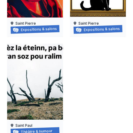
Saint Pierre
Saint Pierre
Face à Face
Journée internationale du 
Expositions & salons
Expositions & salons
18/07/2026 au
08/08/2026
18/09/2026
Saint Paul
Balade-spectacle au piton oranger
Théâtre & humour