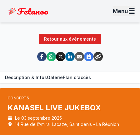
☰
Menu
Retour aux évènements
Description & Infos
Galerie
Plan d'accès
CONCERTS
KANASEL LIVE JUKEBOX
Le 03 septembre 2025
14 Rue de l’Amiral Lacaze, Saint denis - La Réunion