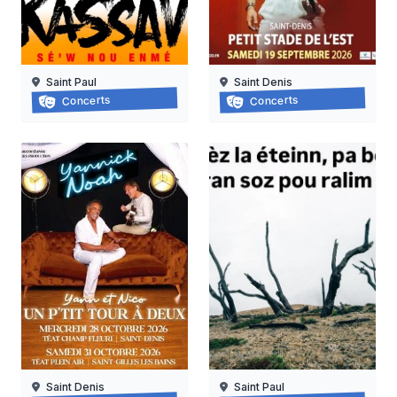
Saint Paul
Saint Denis
Kassav en concert à la réunion
Julien doré en concert
Concerts
Concerts
15/08/2026
19/09/2026
Saint Denis
Saint Paul