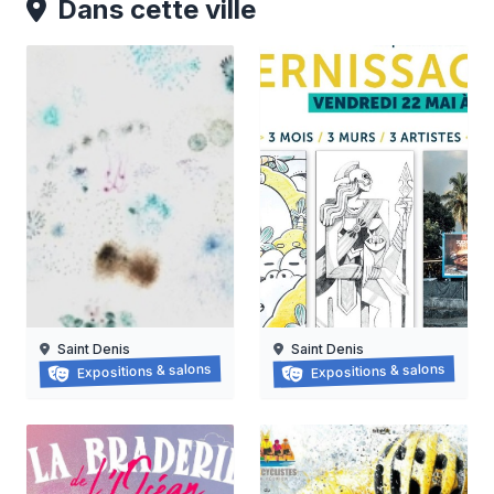
Dans cette ville
Saint Denis
Saint Denis
Grapzëtwal
Exposition : nanas vanille
Expositions & salons
Expositions & salons
30/05/2026 au
16/06/2026 au
05/09/2026
15/08/2026