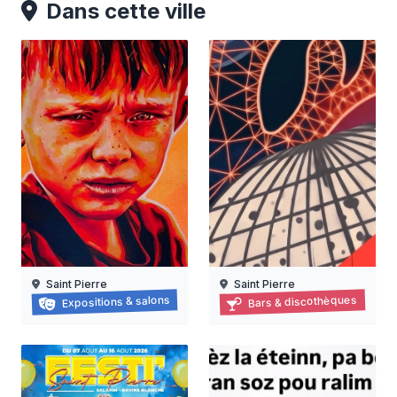
Dans cette ville
Saint Pierre
Saint Pierre
Face à Face
Récif perché
Expositions & salons
Bars & discothèques
18/07/2026 au
07/08/2026
18/09/2026