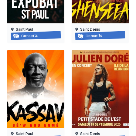
Saint Paul
Saint Denis
Concert des 45 ans de radio free dom
Shenseea en concert à la r
Concerts
Concerts
07/08/2026
08/08/2026
Saint Paul
Saint Denis