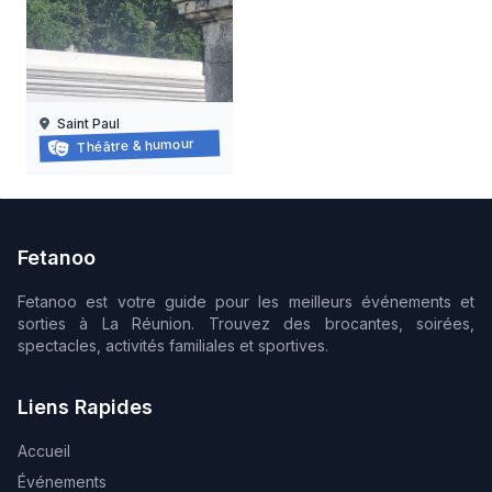
Saint Paul
Balade-spectacle à saint-paul
Théâtre & humour
21/03/2026 au
21/11/2026
Fetanoo
Fetanoo est votre guide pour les meilleurs événements et
sorties à La Réunion. Trouvez des brocantes, soirées,
spectacles, activités familiales et sportives.
Liens Rapides
Accueil
Événements