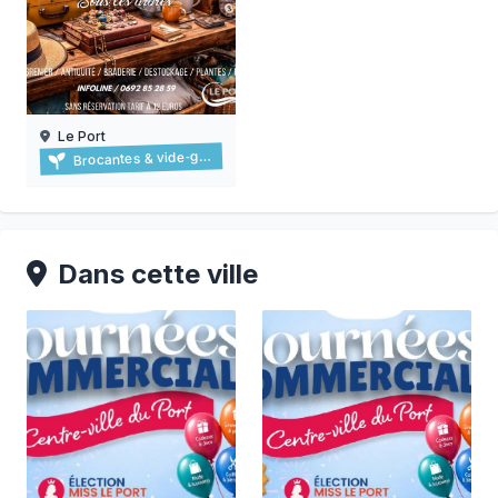
Le Port
Brocante du port
Brocantes & vide‑greniers
06/09/2026
Dans cette ville