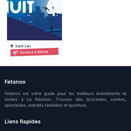
Saint Leu
Les jours de la nuit à kélonia – visites nocturnes 2026
Soirées à thème
19/06/2026 au 18/09/2026
Fetanoo
Fetanoo est votre guide pour les meilleurs événements et
sorties à La Réunion. Trouvez des brocantes, soirées,
spectacles, activités familiales et sportives.
Liens Rapides