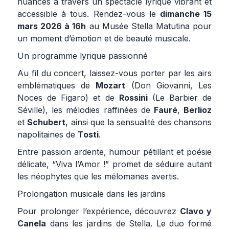
nuances à travers un spectacle lyrique vibrant et
accessible à tous. Rendez-vous le
dimanche 15
mars 2026 à 16h
au Musée Stella Matutina pour
un moment d’émotion et de beauté musicale.
Un programme lyrique passionné
Au fil du concert, laissez-vous porter par les airs
emblématiques de
Mozart
(Don Giovanni, Les
Noces de Figaro) et de
Rossini
(Le Barbier de
Séville), les mélodies raffinées de
Fauré
,
Berlioz
et
Schubert
, ainsi que la sensualité des chansons
napolitaines de
Tosti
.
Entre passion ardente, humour pétillant et poésie
délicate, “Viva l’Amor !” promet de séduire autant
les néophytes que les mélomanes avertis.
Prolongation musicale dans les jardins
Pour prolonger l’expérience, découvrez
Clavo y
Canela
dans les jardins de Stella. Le duo formé