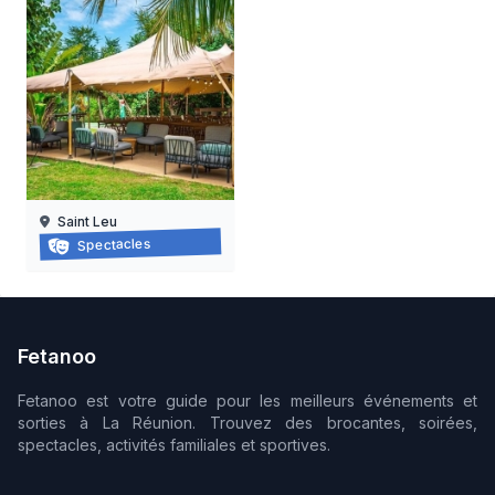
Saint Leu
Cabaret d’impro
Spectacles
07/11/2026
Fetanoo
Fetanoo est votre guide pour les meilleurs événements et
sorties à La Réunion. Trouvez des brocantes, soirées,
spectacles, activités familiales et sportives.