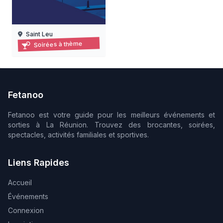
Saint Leu
Les jours de la nuit à kélonia – visites nocturnes 2026
Soirées à thème
19/06/2026 au 18/09/2026
Fetanoo
Fetanoo est votre guide pour les meilleurs événements et
sorties à La Réunion. Trouvez des brocantes, soirées,
spectacles, activités familiales et sportives.
Liens Rapides
Accueil
Événements
Connexion