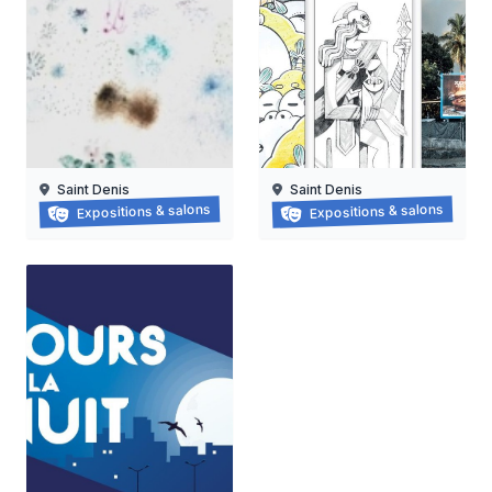
Saint Denis
Saint Denis
Grapzëtwal
Exposition : nanas vanille
Expositions & salons
Expositions & salons
30/05/2026 au
16/06/2026 au
05/09/2026
15/08/2026