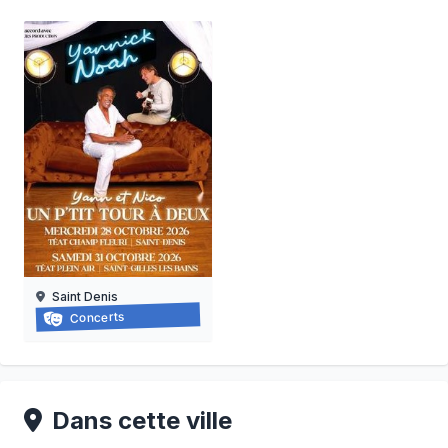
Saint Denis
Yannick noah
Concerts
28/10/2026 au
31/10/2026
Dans cette ville