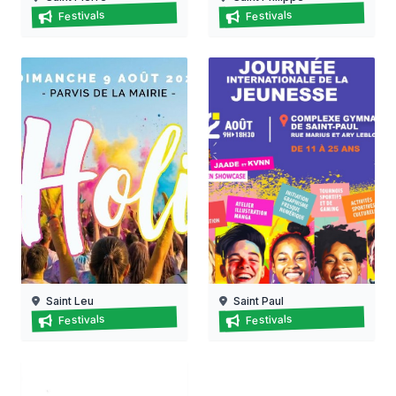
Festi' saint-pierre
Fête du vacoa à saint-phili
Festivals
Festivals
07/08/2026 au
08/08/2026 au
16/08/2026
16/08/2026
Saint Leu
Saint Paul
Leu holi à saint-leu
Journée internationale de l
Festivals
Festivals
09/08/2026
12/08/2026