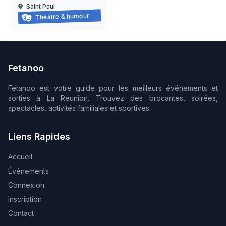
Saint Paul
Balade-spectacle à saint-paul
Théâtre & humour
21/03/2026 au
21/11/2026
Fetanoo
Fetanoo est votre guide pour les meilleurs événements et
sorties à La Réunion. Trouvez des brocantes, soirées,
spectacles, activités familiales et sportives.
Liens Rapides
Accueil
Événements
Connexion
Inscription
Contact