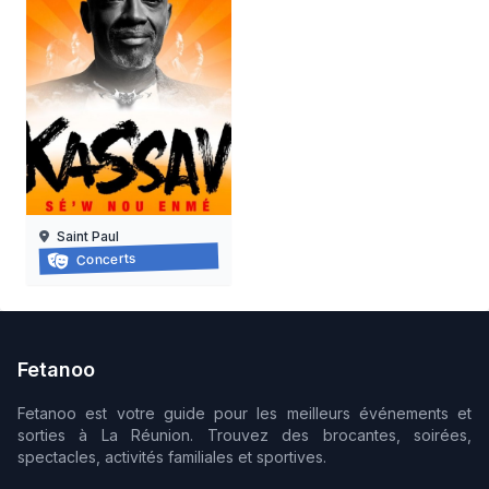
Saint Paul
Kassav en concert à la réunion
Concerts
15/08/2026
Fetanoo
Fetanoo est votre guide pour les meilleurs événements et
sorties à La Réunion. Trouvez des brocantes, soirées,
spectacles, activités familiales et sportives.