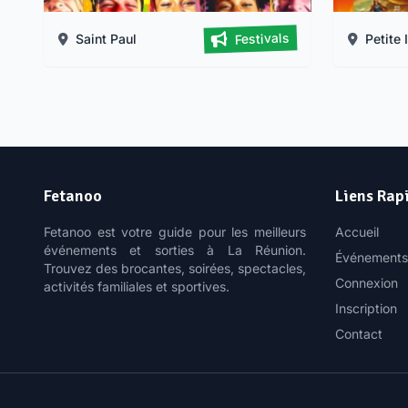
Festivals
Saint Paul
Petite I
Journée internationale de la jeunesse
Fête du 
De 
Le 12/08/2026
Fetanoo
Liens Rap
Fetanoo est votre guide pour les meilleurs
Accueil
événements et sorties à La Réunion.
Événements
Trouvez des brocantes, soirées, spectacles,
Connexion
activités familiales et sportives.
Inscription
Contact