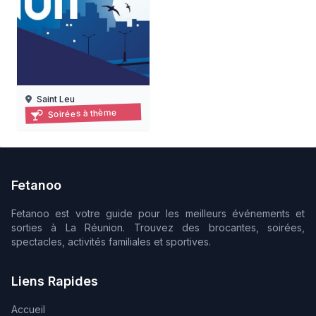
Saint Leu
Les jours de la nuit à kélonia – visites nocturnes 2026
Soirées à thème
19/06/2026 au 18/09/2026
Fetanoo
Fetanoo est votre guide pour les meilleurs événements et
sorties à La Réunion. Trouvez des brocantes, soirées,
spectacles, activités familiales et sportives.
Liens Rapides
Accueil