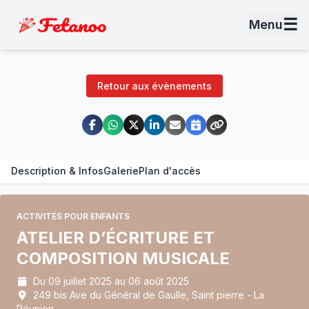
☰
Menu
Retour aux évènements
Description & Infos
Galerie
Plan d'accès
ACTIVITÉS POUR ENFANTS
ATELIER D’ÉCRITURE ET
COMPOSITION MUSICALE
Du 09 juillet 2025 au 06 août 2025
249 bis Ave du Général de Gaulle, Saint pierre - La
Réunion