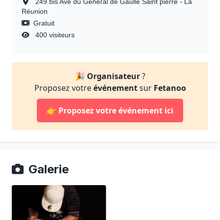
249 bis Ave du Général de Gaulle Saint pierre - La
Réunion
Gratuit
400 visiteurs
🎉
Organisateur
?
Proposez votre
événement
sur
Fetanoo
👉
Proposez votre événement ici
Galerie