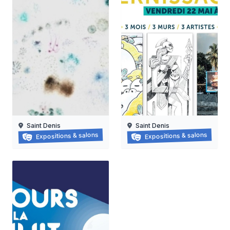
Saint Denis
Saint Denis
Grapzëtwal
Exposition : nanas vanille
Expositions & salons
Expositions & salons
30/05/2026 au
16/06/2026 au
05/09/2026
15/08/2026