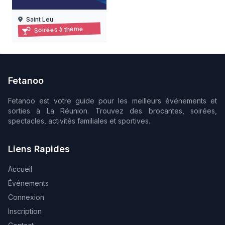
Saint Leu
Les jours de la nuit à kélonia – visites nocturnes 2026
Soirées à thème
19/06/2026 au 18/09/2026
Fetanoo
Fetanoo est votre guide pour les meilleurs événements et
sorties à La Réunion. Trouvez des brocantes, soirées,
spectacles, activités familiales et sportives.
Liens Rapides
Accueil
Événements
Connexion
Inscription