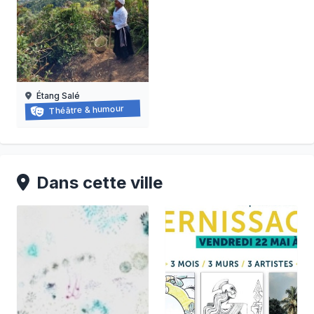
Étang Salé
BALADE-SPECTACLE À L’ÉTANG-SALÉ-LES-HAUTS
Théâtre & humour
03/05/2026 au 18/10/2026
Dans cette ville