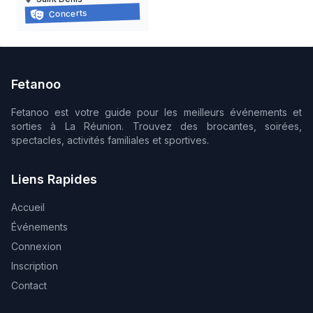
Yannick noah
Concerts
28/10/2026 au
31/10/2026
Fetanoo
Fetanoo est votre guide pour les meilleurs événements et
sorties à La Réunion. Trouvez des brocantes, soirées,
spectacles, activités familiales et sportives.
Liens Rapides
Accueil
Événements
Connexion
Inscription
Contact