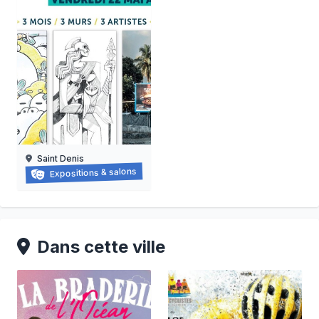
Saint Denis
Exposition : nanas vanille
Expositions & salons
16/06/2026 au
15/08/2026
Dans cette ville