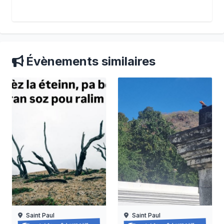
Évènements similaires
Saint Paul
Saint Paul
Balade-spectacle au piton oranger
Balade-spectacle à saint-p