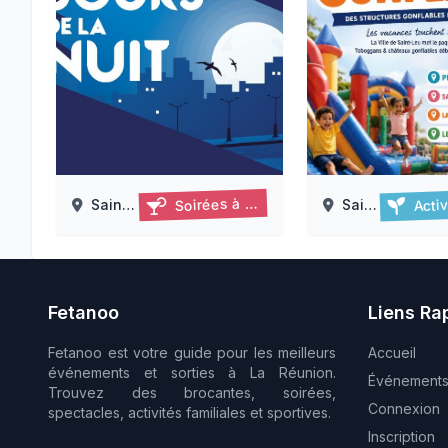
Activités
Soirées à thème
Saint Leu
Saint Leu
Les jours de la nuit à kélonia – visites nocturnes 2026
Leu gonflable à s
19/06/2026 au 18/09/2026
06/08/2026 
15/08/2026
Fetanoo
Liens Ra
Fetanoo est votre guide pour les meilleurs
Accueil
événements et sorties à La Réunion.
Événement
Trouvez des brocantes, soirées,
Connexion
spectacles, activités familiales et sportives.
Inscription