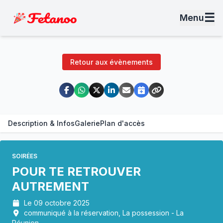
☰
Menu
Retour aux évènements
Description & Infos
Galerie
Plan d'accès
SOIRÉES
POUR TE RETROUVER
AUTREMENT
Le 09 octobre 2025
communiqué à la réservation, La possession - La
Réunion