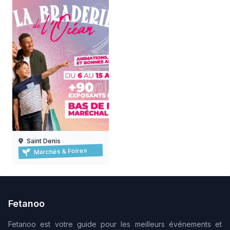
Saint Denis
Braderie de l'océan à saint-denis
Marchés & Foires
06/08/2026 au 15/08/2026
Fetanoo
Fetanoo est votre guide pour les meilleurs événements et