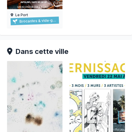
Le Port
Brocante du port
Brocantes & vide‑greniers
06/09/2026
Dans cette ville