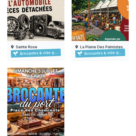
Sainte Rose
La Plaine Des Palmistes
Brocante à sainte-rose
Brocante à la plaine-des-p
Brocantes & vide‑greniers
Brocantes & vide‑greniers
09/08/2026
15/08/2026