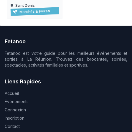
Saint Denis
Braderie de l'océan à saint-denis
Marchés & Foires
06/08/2026 au 15/08/2026
Fetanoo
Fetanoo est votre guide pour les meilleurs événements et
sorties à La Réunion. Trouvez des brocantes, soirées,
spectacles, activités familiales et sportives.
Liens Rapides
Accueil
Événements
Connexion
Inscription
Contact