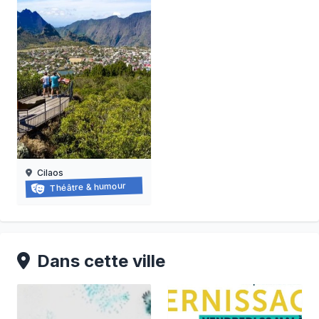
Cilaos
Balade-spectacle à cilaos
Théâtre & humour
05/07/2026 au
12/12/2026
Dans cette ville