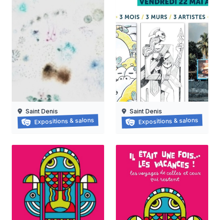
Saint Denis
Saint Denis
Grapzëtwal
Exposition : nanas vanille
Expositions & salons
Expositions & salons
30/05/2026 au
16/06/2026 au
05/09/2026
15/08/2026