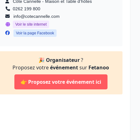
Côte Cannelle - Maison et Table d'hôtes
0262 199 800
info@cotecannelle.com
Voir le site internet
Voir la page Facebook
🎉
Organisateur
?
Proposez votre
événement
sur
Fetanoo
👉
Proposez votre événement ici