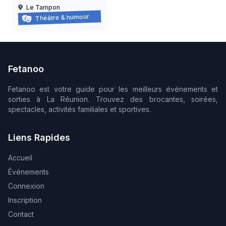
Le Tampon
Kolzak – Sky is the limit
Théâtre & humour
18/09/2026
Fetanoo
Fetanoo est votre guide pour les meilleurs événements et
sorties à La Réunion. Trouvez des brocantes, soirées,
spectacles, activités familiales et sportives.
Liens Rapides
Accueil
Événements
Connexion
Inscription
Contact