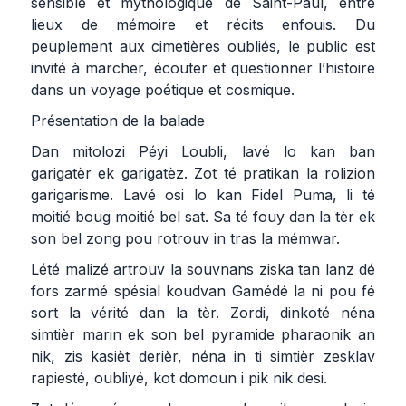
sensible et mythologique de Saint-Paul, entre
lieux de mémoire et récits enfouis. Du
peuplement aux cimetières oubliés, le public est
invité à marcher, écouter et questionner l’histoire
dans un voyage poétique et cosmique.
Présentation de la balade
Dan mitolozi Péyi Loubli, lavé lo kan ban
garigatèr ek garigatèz. Zot té pratikan la rolizion
garigarisme. Lavé osi lo kan Fidel Puma, li té
moitié boug moitié bel sat. Sa té fouy dan la tèr ek
son bel zong pou rotrouv in tras la mémwar.
Lété malizé artrouv la souvnans ziska tan lanz dé
fors zarmé spésial koudvan Gamédé la ni pou fé
sort la vérité dan la tèr. Zordi, dinkoté néna
simtièr marin ek son bel pyramide pharaonik an
nik, zis kasièt derièr, néna in ti simtièr zesklav
rapiesté, oubliyé, kot domoun i pik nik desi.