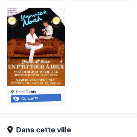
Saint Denis
Yannick noah
Concerts
28/10/2026 au
31/10/2026
Dans cette ville