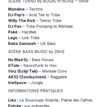
SCÈNE TEKNO by BUGAL'N'NOISE – 15KW
Mandine
– Techno
DJ Pop’s
– Acid Tek to Tribe
Willy The Kick
– Tekno Tribe
DJ Pax
– Tribe Pumping to Mentale
Poké
– Hardtek
Lego
– Live Tribe
Baba Ganoush
– UK Bass
SCÈNE BASS MUSIC by 20HZ
No Mad Dj
– Bass House
6Tole
– Neurofunk to Hxc
Vinz (Eclip’Tek)
– Mentale Core
AK32 (Zondsystem)
– Raggatek
IrieSpace
– Jungle
INFORMATIONS PRATIQUES
Lieu :
La Soucoupe Volante, Plaine des Cafres
Entrée :
sur préventes