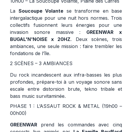
10h00 – La Soucoupe Volante, Plaine des Cafres
La
Soucoupe Volante
se transforme en base
intergalactique pour une nuit hors normes. Trois
collectifs fusionnent leurs énergies pour une
invasion sonore massive :
GREENWAR x
BUGAL'N'NOISE x 20HZ
. Deux scènes, trois
ambiances, une seule mission : faire trembler les
fondations de l’île.
2 SCÈNES – 3 AMBIANCES
Du rock incandescent aux infra-basses les plus
profondes, prépare-toi à un voyage sonore sans
escale entre distorsion brute, tekno tribale et
bass music survitaminée.
PHASE 1 : L’ASSAUT ROCK & METAL (19h00 –
00h00)
GREENWAR
prend les commandes avec cinq
concerts live animés par
La Famille Bouffard