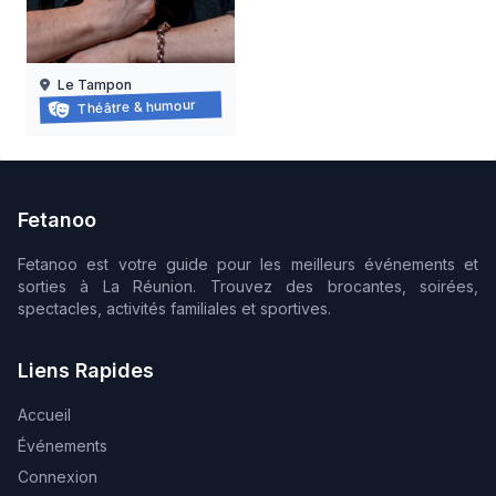
Le Tampon
Clément Viktorovitch
Théâtre & humour
26/09/2026
Fetanoo
Fetanoo est votre guide pour les meilleurs événements et
sorties à La Réunion. Trouvez des brocantes, soirées,
spectacles, activités familiales et sportives.
Liens Rapides
Accueil
Événements
Connexion