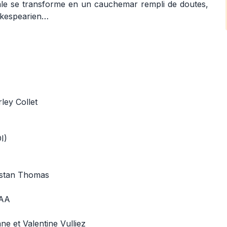
ale se transforme en un cauchemar rempli de doutes,
hakespearien…
ley Collet
I)
ristan Thomas
AAA
e et Valentine Vulliez