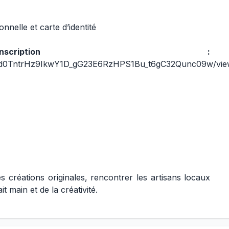
nnelle et carte d’identité
scription :
tVvd0TntrHz9IkwY1D_gG23E6RzHPS1Bu_t6gC32Qunc09w/vi
créations originales, rencontrer les artisans locaux
t main et de la créativité.