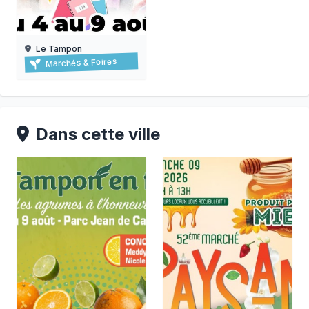
Le Tampon
Braderie au tampon
Marchés & Foires
06/08/2026 au
09/08/2026
Dans cette ville