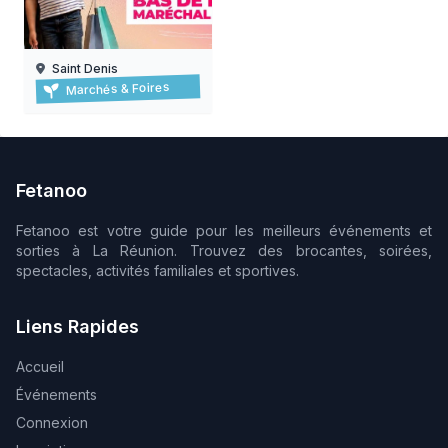
Saint Denis
Braderie de l'océan à saint-denis
Marchés & Foires
06/08/2026 au 15/08/2026
Fetanoo
Fetanoo est votre guide pour les meilleurs événements et
sorties à La Réunion. Trouvez des brocantes, soirées,
spectacles, activités familiales et sportives.
Liens Rapides
Accueil
Événements
Connexion