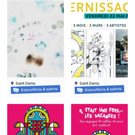
Saint Denis
Saint Denis
Grapzëtwal
Exposition : nanas vanille
Expositions & salons
Expositions & salons
30/05/2026 au
16/06/2026 au
05/09/2026
15/08/2026