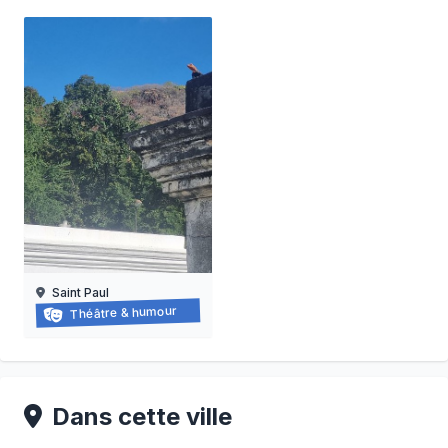
Saint Paul
Balade-spectacle à saint-paul
Théâtre & humour
21/03/2026 au
21/11/2026
Dans cette ville