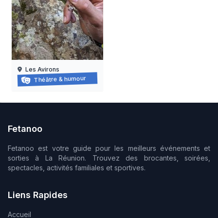
Les Avirons
Balade-spectacle au tévelave
Théâtre & humour
27/06/2026 au
05/09/2026
Fetanoo
Fetanoo est votre guide pour les meilleurs événements et
sorties à La Réunion. Trouvez des brocantes, soirées,
spectacles, activités familiales et sportives.
Liens Rapides
Accueil