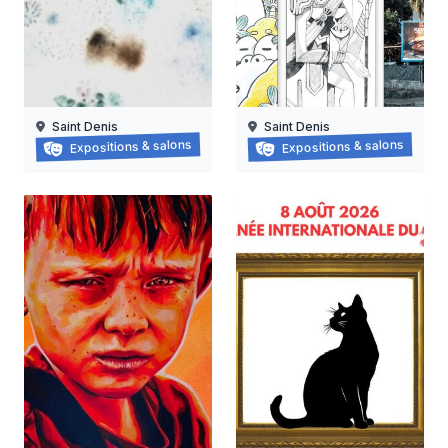
Saint Denis
Saint Denis
Grapzëtwal
Exposition : nanas vanille
Expositions & salons
Expositions & salons
30/05/2026 au
16/06/2026 au
05/09/2026
15/08/2026