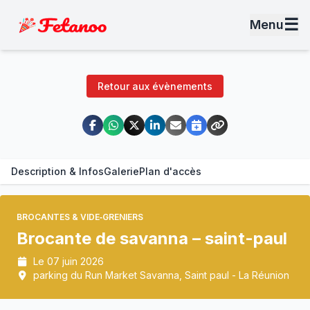
☰
Menu
Retour aux évènements
Description & Infos
Galerie
Plan d'accès
BROCANTES & VIDE‑GRENIERS
Brocante de savanna – saint-paul
Le 07 juin 2026
parking du Run Market Savanna, Saint paul - La Réunion