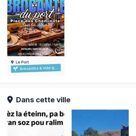
Le Port
Brocante du port
Brocantes & vide‑greniers
06/09/2026
Dans cette ville