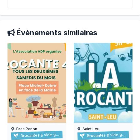
Évènements similaires
Bras Panon
Saint Leu
Brocante à bras-panon
Brocante à saint-leu
Brocantes & vide‑greniers
Brocantes & vide‑greniers