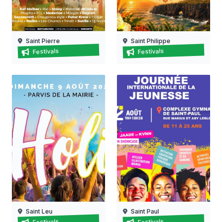
Saint Pierre
Saint Philippe
Festi' saint-pierre
Fête du vacoa à saint-phili
Festivals
Festivals
07/08/2026 au
08/08/2026 au
16/08/2026
16/08/2026
Saint Leu
Saint Paul
Leu holi à saint-leu
Journée internationale de l
Festivals
Festivals