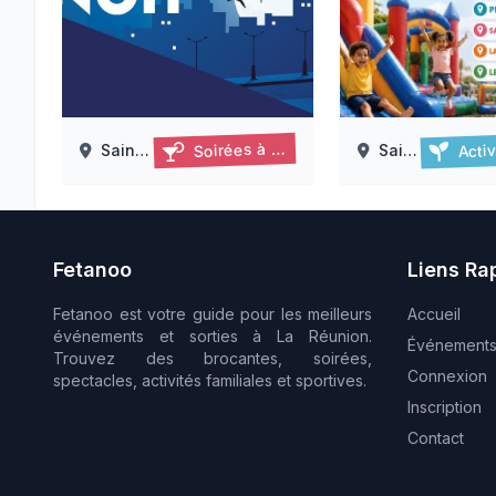
Activités
Soirées à thème
Saint Leu
Saint Leu
Les jours de la nuit à kélonia – visites nocturnes 2026
Leu gonflable à s
19/06/2026 au 18/09/2026
06/08/2026 
15/08/2026
Fetanoo
Liens Ra
Fetanoo est votre guide pour les meilleurs
Accueil
événements et sorties à La Réunion.
Événement
Trouvez des brocantes, soirées,
Connexion
spectacles, activités familiales et sportives.
Inscription
Contact