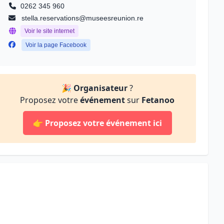
0262 345 960
stella.reservations@museesreunion.re
Voir le site internet
Voir la page Facebook
🎉
Organisateur
?
Proposez votre
événement
sur
Fetanoo
👉
Proposez votre événement ici