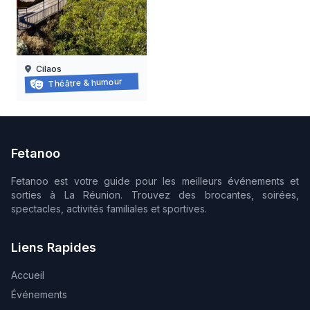
Cilaos
Balade-spectacle à cilaos
Théâtre & humour
05/07/2026 au
12/12/2026
Fetanoo
Fetanoo est votre guide pour les meilleurs événements et
sorties à La Réunion. Trouvez des brocantes, soirées,
spectacles, activités familiales et sportives.
Liens Rapides
Accueil
Événements