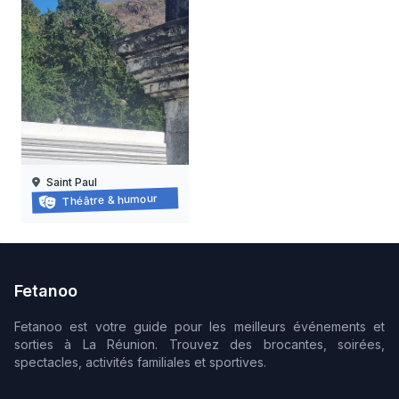
Saint Paul
Balade-spectacle à saint-paul
Théâtre & humour
21/03/2026 au
21/11/2026
Fetanoo
Fetanoo est votre guide pour les meilleurs événements et
sorties à La Réunion. Trouvez des brocantes, soirées,
spectacles, activités familiales et sportives.