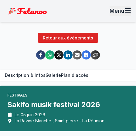
☰
Menu
Retour aux évènements
Description & Infos
Galerie
Plan d'accès
FESTIVALS
Sakifo musik festival 2026
Le 05 juin 2026
La Ravine Blanche , Saint pierre - La Réunion